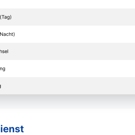
(Tag)
Nacht)
hsel
ung
g
ienst