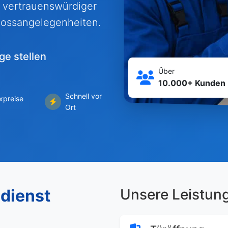
hr vertrauenswürdiger
hlossangelegenheiten.
ge stellen
Über
10.000+ Kunden
Schnell vor
ixpreise
Ort
dienst
Unsere Leistun