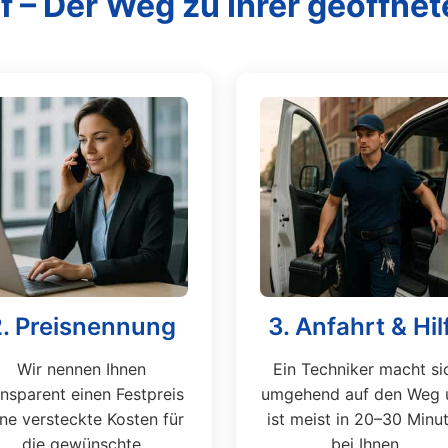
f – Der Weg zu Ihrer geöffnet
2. Preisnennung
3. Anfahrt & Hil
Wir nennen Ihnen
Ein Techniker macht si
ansparent einen Festpreis
umgehend auf den Weg 
ne versteckte Kosten für
ist meist in 20–30 Minu
die gewünschte
bei Ihnen.