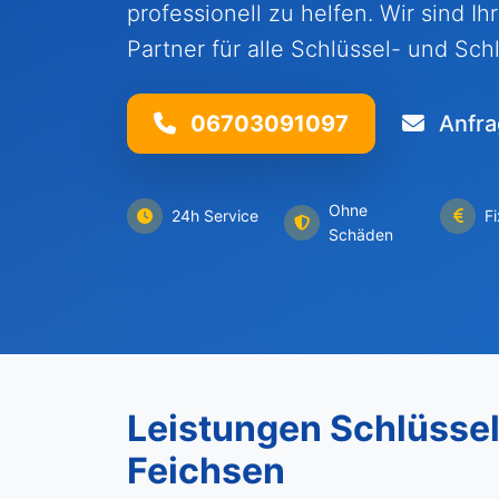
professionell zu helfen. Wir sind I
Partner für alle Schlüssel- und Sc
06703091097
Anfra
Ohne
24h Service
F
Schäden
Leistungen Schlüssel
Feichsen