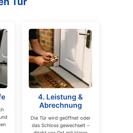
en Tür
fe
4. Leistung &
Abrechnung
ch
und
Die Tür wird geöffnet oder
ten
das Schloss gewechselt –
direkt vor Ort mit klarer