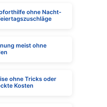
oforthilfe ohne Nacht-
Feiertagszuschläge
fnung meist ohne
den
ise ohne Tricks oder
eckte Kosten