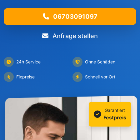
06703091097
Anfrage stellen
24h Service
Ohne Schäden
Fixpreise
Schnell vor Ort
Garantiert
Festpreis