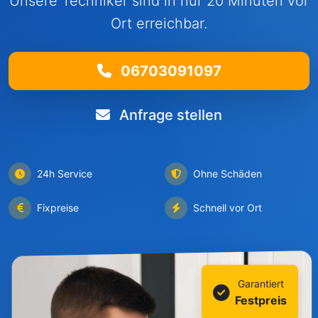
Unsere Techniker sind in nur 20 Minuten vor
Ort erreichbar.
06703091097
Anfrage stellen
24h Service
Ohne Schäden
Fixpreise
Schnell vor Ort
Garantiert
Festpreis