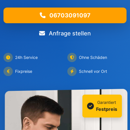
06703091097
Anfrage stellen
24h Service
Ohne Schäden
Fixpreise
Schnell vor Ort
Garantiert
Festpreis