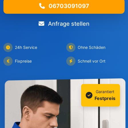
06703091097
Anfrage stellen
24h Service
Ohne Schäden
Fixpreise
Schnell vor Ort
Garantiert
Festpreis