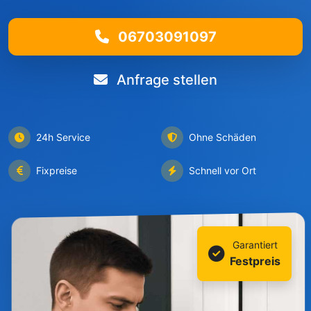
06703091097
Anfrage stellen
24h Service
Ohne Schäden
Fixpreise
Schnell vor Ort
Garantiert
Festpreis