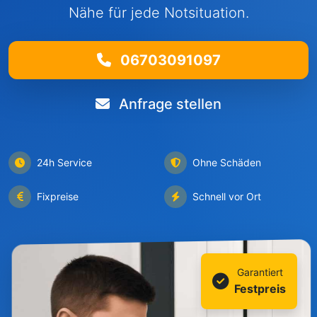
Nähe für jede Notsituation.
06703091097
Anfrage stellen
24h Service
Ohne Schäden
Fixpreise
Schnell vor Ort
Garantiert
Festpreis