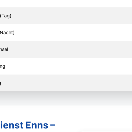
(Tag)
Nacht)
hsel
ung
g
ienst Enns –