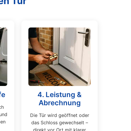
en Tür
fe
4. Leistung &
Abrechnung
ch
und
Die Tür wird geöffnet oder
ten
das Schloss gewechselt –
direkt vor Ort mit klarer