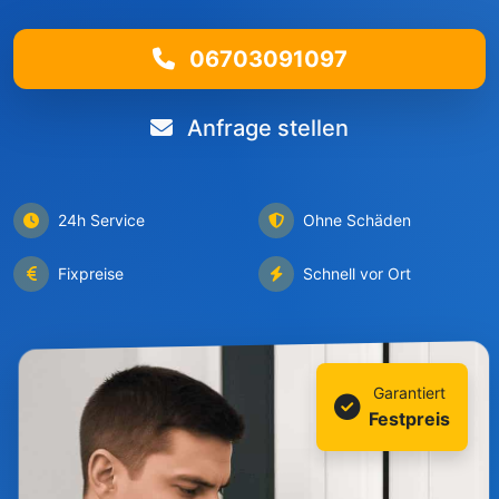
06703091097
Anfrage stellen
24h Service
Ohne Schäden
Fixpreise
Schnell vor Ort
Garantiert
Festpreis