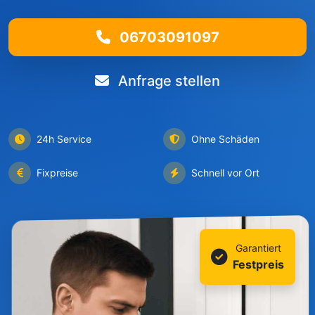
06703091097
Anfrage stellen
24h Service
Ohne Schäden
Fixpreise
Schnell vor Ort
Garantiert
Festpreis