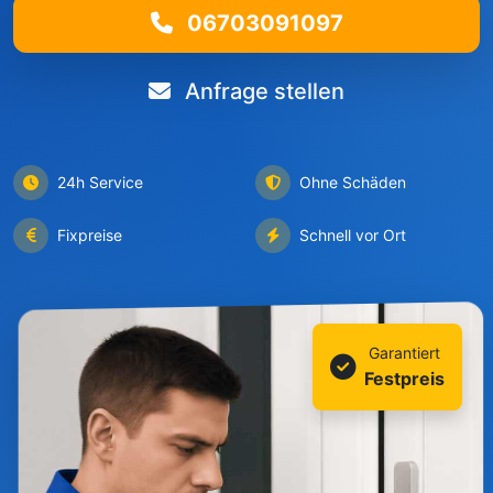
06703091097
Anfrage stellen
24h Service
Ohne Schäden
Fixpreise
Schnell vor Ort
Garantiert
Festpreis