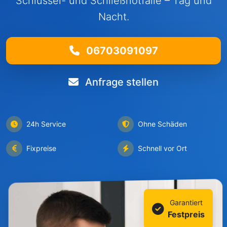
Schlüssel- und Schließnotfälle – Tag und
Nacht.
06703091097
Anfrage stellen
24h Service
Ohne Schäden
Fixpreise
Schnell vor Ort
Garantiert
Festpreis