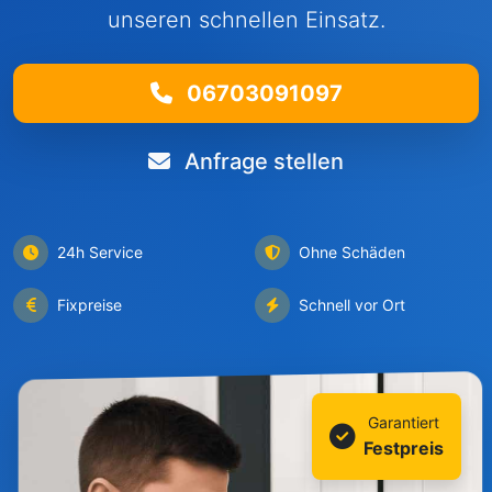
unseren schnellen Einsatz.
06703091097
Anfrage stellen
24h Service
Ohne Schäden
Fixpreise
Schnell vor Ort
Garantiert
Festpreis