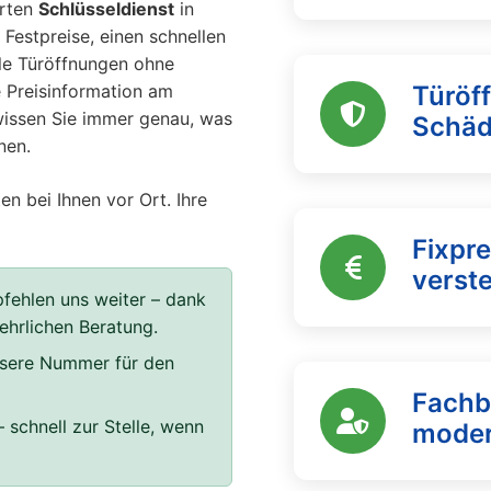
erten
Schlüsseldienst
in
 Festpreise, einen schnellen
lle Türöffnungen ohne
e Preisinformation am
Türöf
 wissen Sie immer genau, was
Schä
nen.
en bei Ihnen vor Ort. Ihre
Fixpre
verst
fehlen uns weiter – dank
 ehrlichen Beratung.
unsere Nummer für den
Fachb
 schnell zur Stelle, wenn
moder