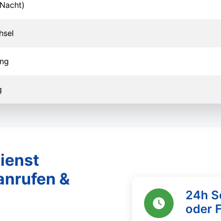
Nacht)
hsel
ung
g
ienst
anrufen &
24h S
oder 