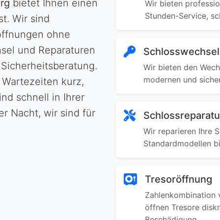
rg
bietet Ihnen einen
Wir bieten professi
Stunden-Service, sc
. Wir sind
röffnungen ohne
sel und Reparaturen
Schlosswechsel
Sicherheitsberatung.
Wir bieten den Wech
modernen und sicher
 Wartezeiten kurz,
d schnell in Ihrer
r Nacht, wir sind für
Schlossreparatu
Wir reparieren Ihre 
Standardmodellen bi
Tresoröffnung
Zahlenkombination v
öffnen Tresore disk
Beschädigung.