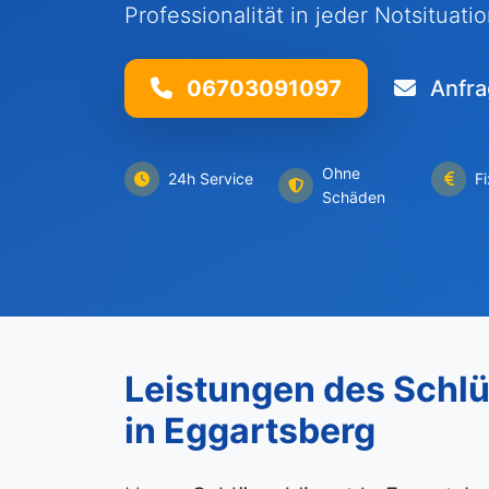
Professionalität in jeder Notsituatio
06703091097
Anfra
Ohne
24h Service
F
Schäden
Leistungen des Schlü
in Eggartsberg