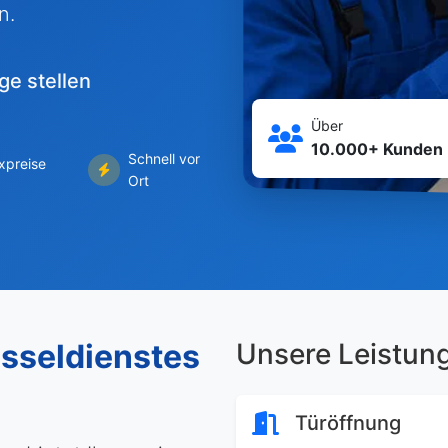
n.
ge stellen
Über
10.000+ Kunden
Schnell vor
ixpreise
Ort
sseldienstes
Unsere Leistun
Türöffnung