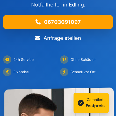
Notfallhelfer in
Edling
.
06703091097
Anfrage stellen
24h Service
Ohne Schäden
Fixpreise
Schnell vor Ort
Garantiert
Festpreis