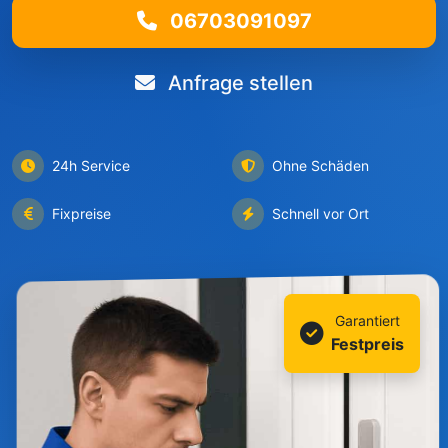
06703091097
Anfrage stellen
24h Service
Ohne Schäden
Fixpreise
Schnell vor Ort
Garantiert
Festpreis