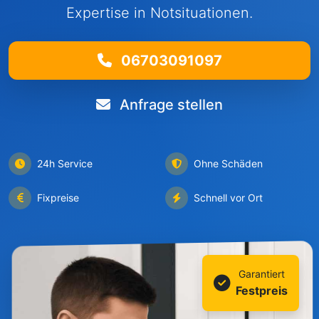
Expertise in Notsituationen.
06703091097
Anfrage stellen
24h Service
Ohne Schäden
Fixpreise
Schnell vor Ort
Garantiert
Festpreis