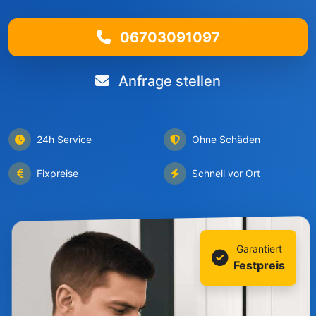
06703091097
Anfrage stellen
24h Service
Ohne Schäden
Fixpreise
Schnell vor Ort
Garantiert
Festpreis