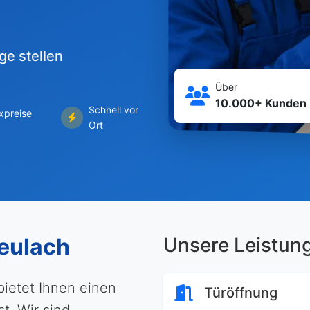
ge stellen
Über
10.000+ Kunden
Schnell vor
ixpreise
Ort
reulach
Unsere Leistun
bietet Ihnen einen
Türöffnung