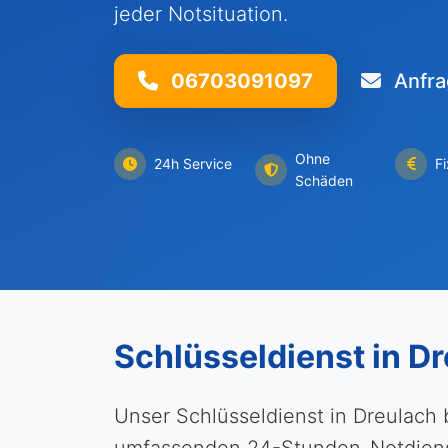
jeder Notsituation.
06703091097
Anfra
Ohne
24h Service
F
Schäden
Schlüsseldienst in D
Unser Schlüsseldienst in Dreulach 