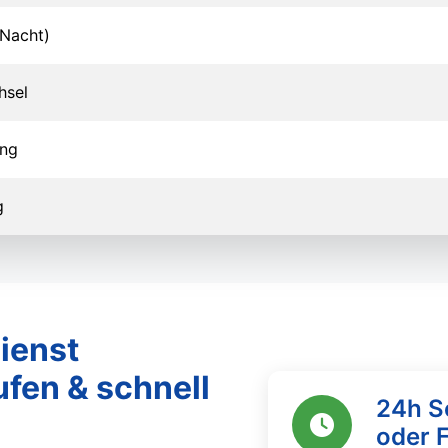
Nacht)
hsel
ung
g
ienst
ufen & schnell
24h S
oder 