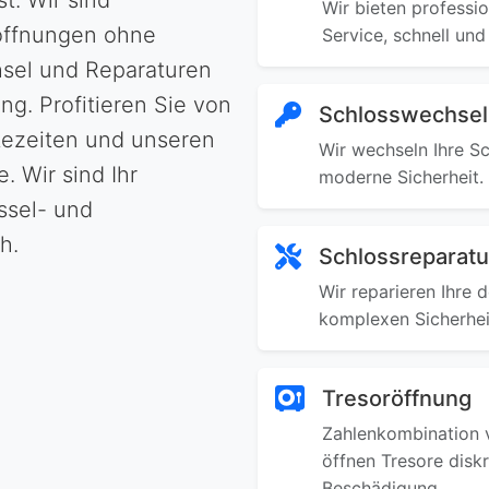
. Wir sind
Wir bieten professi
röffnungen ohne
Service, schnell un
sel und Reparaturen
ng. Profitieren Sie von
Schlosswechsel
tezeiten und unseren
Wir wechseln Ihre S
. Wir sind Ihr
moderne Sicherheit.
üssel- und
h.
Schlossreparatu
Wir reparieren Ihre 
komplexen Sicherhe
Tresoröffnung
Zahlenkombination v
öffnen Tresore disk
Beschädigung.