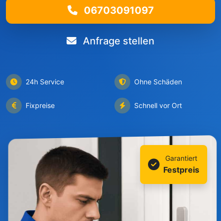
06703091097
Anfrage stellen
24h Service
Ohne Schäden
Fixpreise
Schnell vor Ort
Garantiert
Festpreis