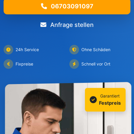
06703091097
Anfrage stellen
24h Service
Ohne Schäden
Fixpreise
Schnell vor Ort
Garantiert
Festpreis