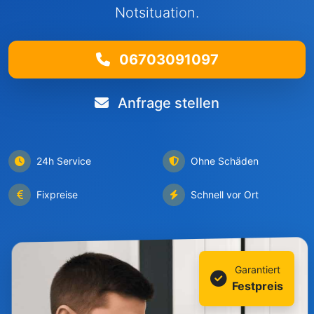
Notsituation.
06703091097
Anfrage stellen
24h Service
Ohne Schäden
Fixpreise
Schnell vor Ort
Garantiert
Festpreis