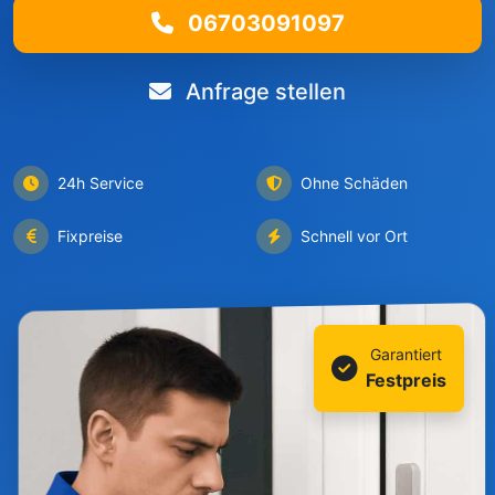
06703091097
Anfrage stellen
24h Service
Ohne Schäden
Fixpreise
Schnell vor Ort
Garantiert
Festpreis