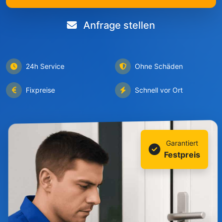
Anfrage stellen
24h Service
Ohne Schäden
Fixpreise
Schnell vor Ort
Garantiert
Festpreis