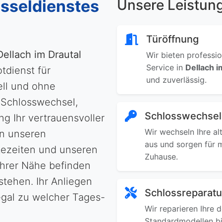
sseldienstes
Unsere Leistun
Türöffnung
Dellach im Drautal
Wir bieten professi
Service in
Dellach i
tdienst für
und zuverlässig.
ell und ohne
 Schlosswechsel,
Schlosswechsel
g Ihr vertrauensvoller
Wir wechseln Ihre al
on unseren
aus und sorgen für 
tezeiten und unseren
Zuhause.
Ihrer Nähe befinden
stehen. Ihr Anliegen
Schlossreparatu
egal zu welcher Tages-
Wir reparieren Ihre 
Standardmodellen bi