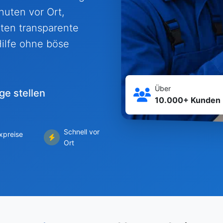
nuten vor Ort,
eten transparente
Hilfe ohne böse
Über
ge stellen
10.000+ Kunden
Schnell vor
ixpreise
Ort