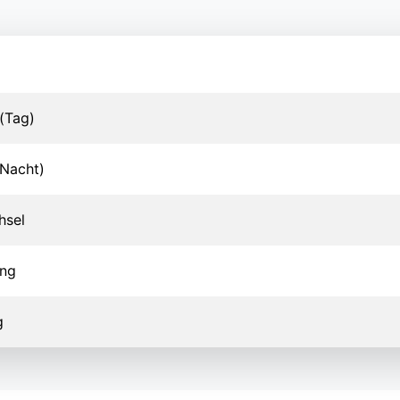
(Tag)
Nacht)
hsel
ung
g