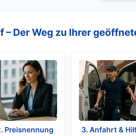
f – Der Weg zu Ihrer geöffnet
2. Preisnennung
3. Anfahrt & Hil