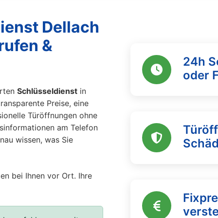
ienst Dellach
nrufen &
24h S
oder 
erten
Schlüsseldienst
in
transparente Preise, eine
ssionelle Türöffnungen ohne
eisinformationen am Telefon
Türöf
enau wissen, was Sie
Schä
en bei Ihnen vor Ort. Ihre
Fixpre
verst