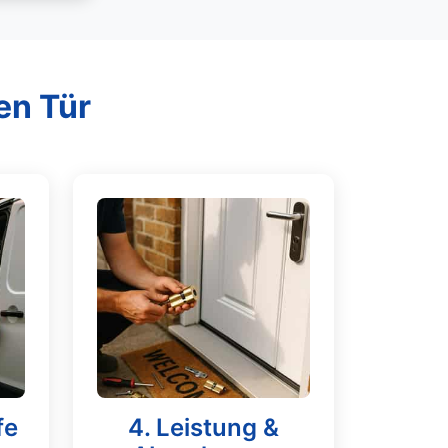
en Tür
fe
4. Leistung &