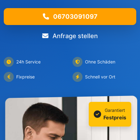
06703091097
Anfrage stellen
24h Service
Ohne Schäden
Fixpreise
Schnell vor Ort
Garantiert
Festpreis