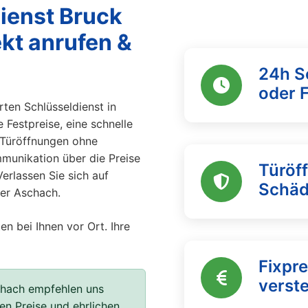
ienst Bruck
ekt anrufen &
24h S
oder 
ten Schlüsseldienst in
 Festpreise, eine schnelle
e Türöffnungen ohne
mmunikation über die Preise
Türöf
Verlassen Sie sich auf
Schä
der Aschach.
en bei Ihnen vor Ort. Ihre
Fixpre
verst
chach empfehlen uns
ren Preise und ehrlichen