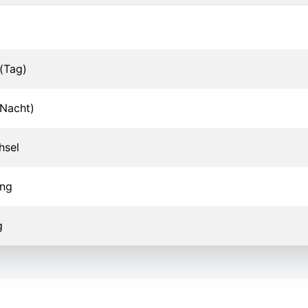
(Tag)
Nacht)
hsel
ung
g