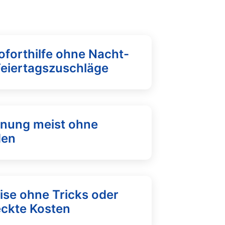
oforthilfe ohne Nacht-
Feiertagszuschläge
fnung meist ohne
den
ise ohne Tricks oder
eckte Kosten