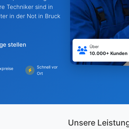
e Techniker sind in
ter in der Not in Bruck
ge stellen
Über
10.000+ Kunden
Schnell vor
ixpreise
Ort
Unsere Leistun