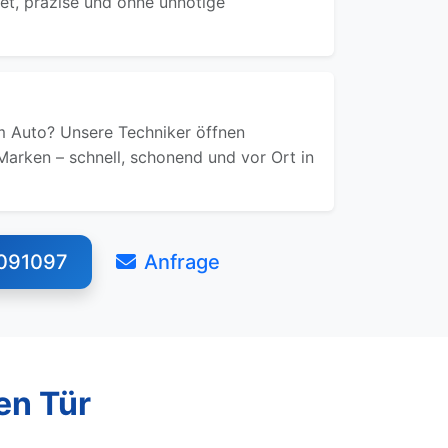
ret, präzise und ohne unnötige
 Auto? Unsere Techniker öffnen
Marken – schnell, schonend und vor Ort in
091097
Anfrage
en Tür