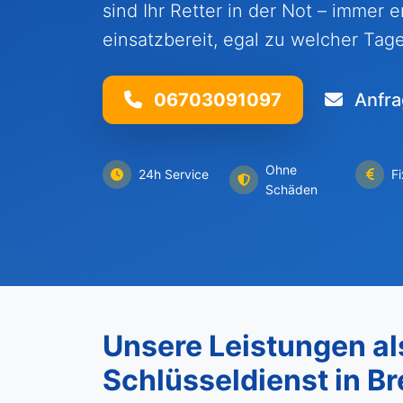
sind Ihr Retter in der Not – immer 
einsatzbereit, egal zu welcher Tag
06703091097
Anfra
Ohne
24h Service
F
Schäden
Unsere Leistungen als
Schlüsseldienst in B