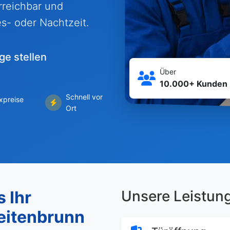
erreichbar und
es- oder Nachtzeit.
ge stellen
Über
10.000+ Kunden
Schnell vor
ixpreise
Ort
 Ihr
Unsere Leistun
reitenbrunn