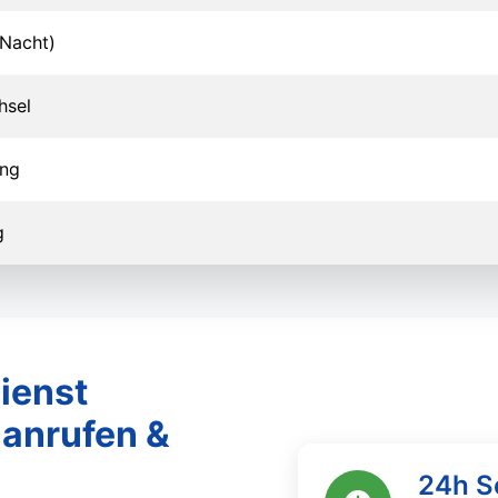
Nacht)
hsel
ung
g
ienst
 anrufen &
24h S