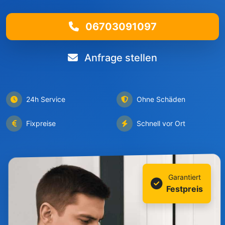
06703091097
Anfrage stellen
24h Service
Ohne Schäden
Fixpreise
Schnell vor Ort
Garantiert
Festpreis