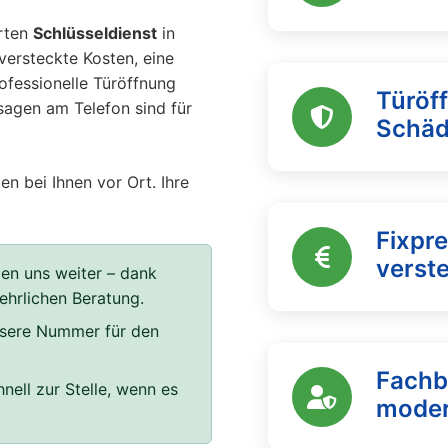
erten
Schlüsseldienst
in
versteckte Kosten, eine
rofessionelle Türöffnung
Türöf
sagen am Telefon sind für
Schä
en bei Ihnen vor Ort. Ihre
Fixpre
verst
len uns weiter – dank
 ehrlichen Beratung.
unsere Nummer für den
Fachb
nell zur Stelle, wenn es
moder