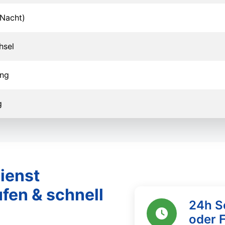
Nacht)
hsel
ung
g
ienst
ufen & schnell
24h S
oder 