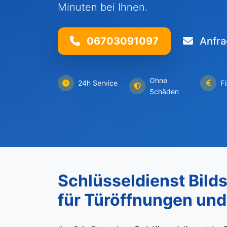
Minuten bei Ihnen.
06703091097
Anfra
Ohne
24h Service
F
Schäden
Schlüsseldienst Bildst
für Türöffnungen un