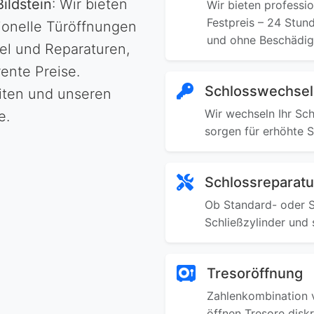
Bildstein
: Wir bieten
Wir bieten professi
Festpreis – 24 Stun
ionelle Türöffnungen
und ohne Beschädig
l und Reparaturen,
ente Preise.
Schlosswechsel
eiten und unseren
Wir wechseln Ihr Sch
e.
sorgen für erhöhte S
Schlossreparatu
Ob Standard- oder Si
Schließzylinder und 
Tresoröffnung
Zahlenkombination v
öffnen Tresore disk