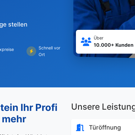
ge stellen
Über
10.000+ Kunden
Schnell vor
ixpreise
Ort
ein Ihr Profi
Unsere Leistun
d mehr
Türöffnung