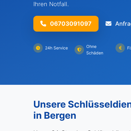
Ihren Notfall.
06703091097
Anfra
Ohne
24h Service
F
Schäden
Unsere Schlüsseldie
in Bergen