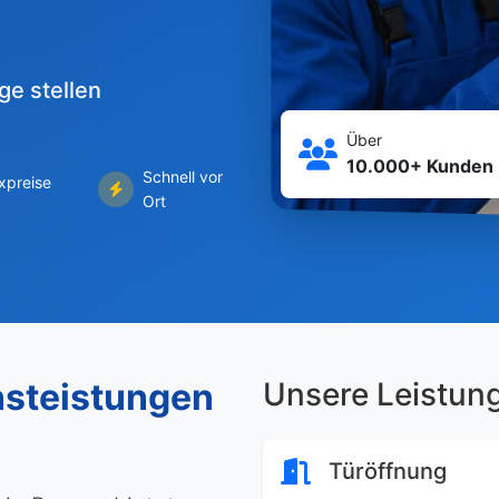
ge stellen
Über
10.000+ Kunden
Schnell vor
ixpreise
Ort
nsteistungen
Unsere Leistun
Türöffnung