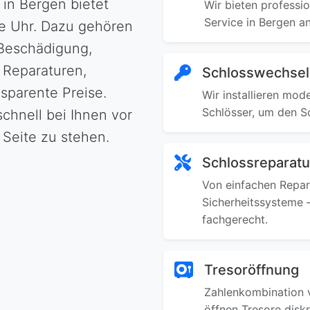
in Bergen bietet
Wir bieten professi
Service in Bergen a
e Uhr. Dazu gehören
 Beschädigung,
 Reparaturen,
Schlosswechsel
sparente Preise.
Wir installieren mod
Schlösser, um den S
chnell bei Ihnen vor
r Seite zu stehen.
Schlossreparatu
Von einfachen Repar
Sicherheitssysteme –
fachgerecht.
Tresoröffnung
Zahlenkombination v
öffnen Tresore disk