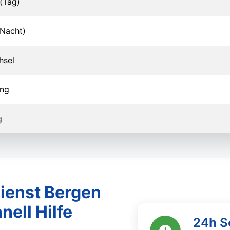
(Tag)
Nacht)
hsel
ung
g
ienst Bergen
nell Hilfe
24h S