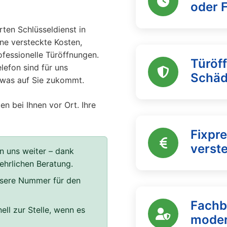
oder 
ten Schlüsseldienst in
hne versteckte Kosten,
rofessionelle Türöffnungen.
Türöf
lefon sind für uns
Schä
, was auf Sie zukommt.
en bei Ihnen vor Ort. Ihre
Fixpre
verst
n uns weiter – dank
 ehrlichen Beratung.
unsere Nummer für den
Fachb
ell zur Stelle, wenn es
moder