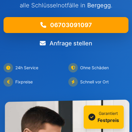
alle Schlüsselnotfälle in
Bergegg
.
06703091097
Anfrage stellen
24h Service
Ohne Schäden
Fixpreise
Schnell vor Ort
Garantiert
Festpreis