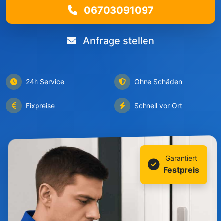
06703091097
Anfrage stellen
24h Service
Ohne Schäden
Fixpreise
Schnell vor Ort
Garantiert
Festpreis