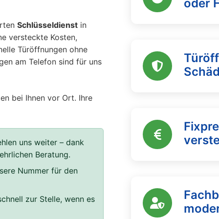
oder 
erten
Schlüsseldienst
in
ne versteckte Kosten,
ionelle Türöffnungen ohne
Türöf
agen am Telefon sind für uns
Schä
en bei Ihnen vor Ort. Ihre
Fixpre
verst
len uns weiter – dank
 ehrlichen Beratung.
unsere Nummer für den
Fachb
chnell zur Stelle, wenn es
moder