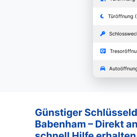
Türöffnung (
Schlosswec
Tresoröffn
Autoöffnun
Günstiger Schlüsseld
Babenham – Direkt an
schnell Hilfe erhalten