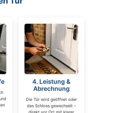
en Tür
fe
4. Leistung &
Abrechnung
ch
und
Die Tür wird geöffnet oder
ten
das Schloss gewechselt –
direkt vor Ort mit klarer