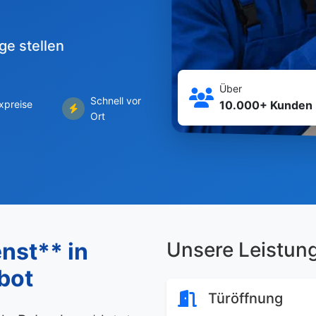
ge stellen
Über
Schnell vor
ixpreise
10.000+ Kunden
Ort
nst** in
Unsere Leistun
bot
Türöffnung