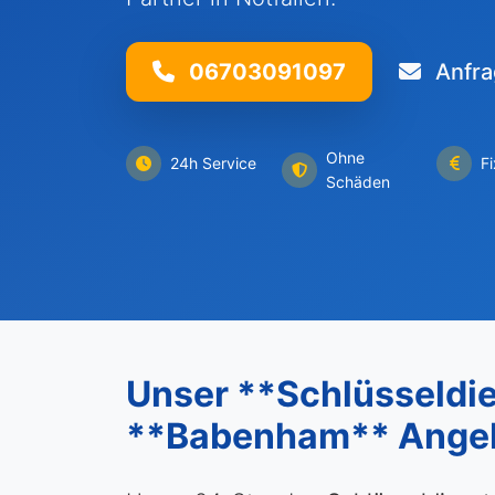
06703091097
Anfra
Ohne
24h Service
F
Schäden
Unser **Schlüsseldie
**Babenham** Ange