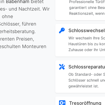
in
Babenham
bietet
Professionelle Türö
garantiert ohne Bes
es- und Nachtzeit. Wir
Reaktionszeit, wenn
n ohne
chlösser, führen
Schlosswechsel
erheitsberatung.
Wir wechseln Ihre Sc
arenten Preisen,
Haustüren bis zu kom
eschulten Monteuren
Zuhause oder Ihr Un
Schlossreparatu
Ob Standard- oder Sp
Schlösser schnell un
gewährleistet ist.
Tresoröffnung