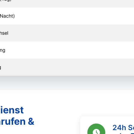
Nacht)
hsel
ung
g
ienst
rufen &
24h S