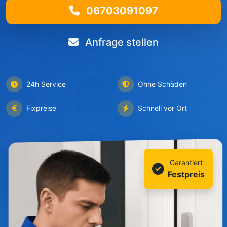
06703091097
Anfrage stellen
24h Service
Ohne Schäden
Fixpreise
Schnell vor Ort
Garantiert
Festpreis