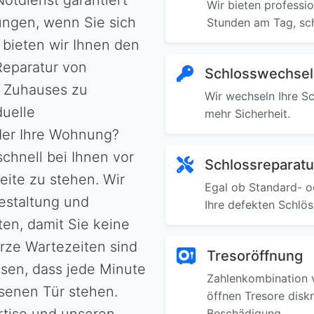
Notdienst garantiert
Wir bieten professio
ungen, wenn Sie sich
Stunden am Tag, sc
 bieten wir Ihnen den
Reparatur von
Schlosswechsel
s Zuhauses zu
Wir wechseln Ihre Sc
duelle
mehr Sicherheit.
oder Ihre Wohnung?
chnell bei Ihnen vor
Schlossreparatu
eite zu stehen. Wir
Egal ob Standard- od
estaltung und
Ihre defekten Schlös
ten, damit Sie keine
rze Wartezeiten sind
Tresoröffnung
ssen, dass jede Minute
Zahlenkombination v
ssenen Tür stehen.
öffnen Tresore disk
Beschädigung.