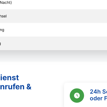
Nacht)
hsel
ung
g
ienst
anrufen &
24h S
oder 