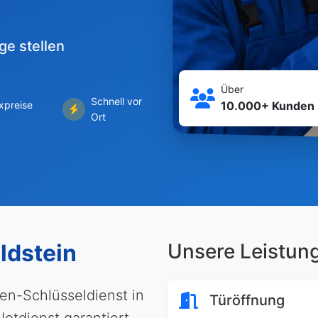
ge stellen
Über
Schnell vor
ixpreise
10.000+ Kunden
Ort
ldstein
Unsere Leistun
den-Schlüsseldienst in
Türöffnung