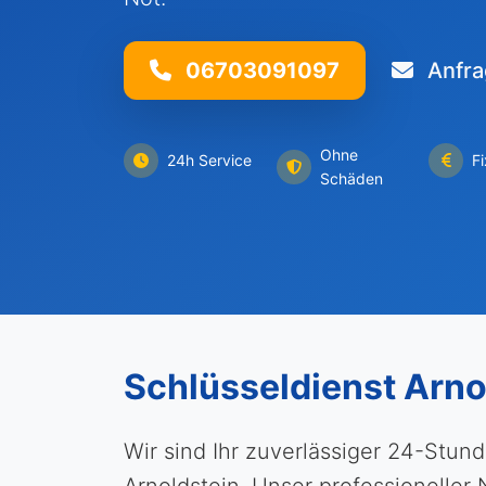
06703091097
Anfra
Ohne
24h Service
F
Schäden
Schlüsseldienst Arno
Wir sind Ihr zuverlässiger 24-Stun