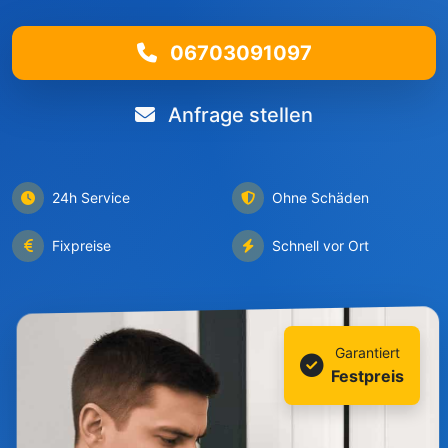
06703091097
Anfrage stellen
24h Service
Ohne Schäden
Fixpreise
Schnell vor Ort
Garantiert
Festpreis