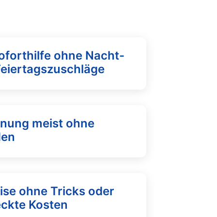
oforthilfe ohne Nacht-
Feiertagszuschläge
fnung meist ohne
den
ise ohne Tricks oder
eckte Kosten