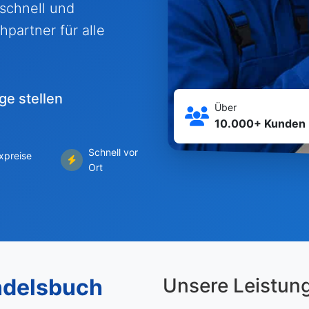
 schnell und
hpartner für alle
ge stellen
Über
10.000+ Kunden
Schnell vor
ixpreise
Ort
ndelsbuch
Unsere Leistun