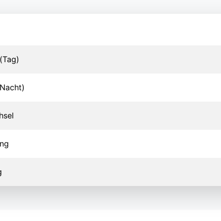
(Tag)
Nacht)
hsel
ung
g