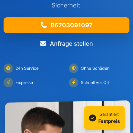
Sicherheit.
06703091097
Anfrage stellen
24h Service
Ohne Schäden
Fixpreise
Schnell vor Ort
Garantiert
Festpreis