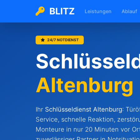
BLITZ
Leistungen
Ablauf
24/7 NOTDIENST
Schlüsseld
Altenburg
Ihr
Schlüsseldienst
Altenburg
: Tür
Service, schnelle Reaktion, zerstör
Monteure in nur 20 Minuten vor Ort.
zuverlässiger Partner in Notsituati