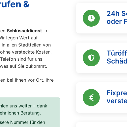
rufen &
24h S
oder 
ren
Schlüsseldienst
in
Wir legen Wert auf
 in allen Stadtteilen von
ohne versteckte Kosten.
Türöf
Telefon sind für uns
Schä
, was auf Sie zukommt.
en bei Ihnen vor Ort. Ihre
Fixpre
verst
len uns weiter – dank
 ehrlichen Beratung.
unsere Nummer für den