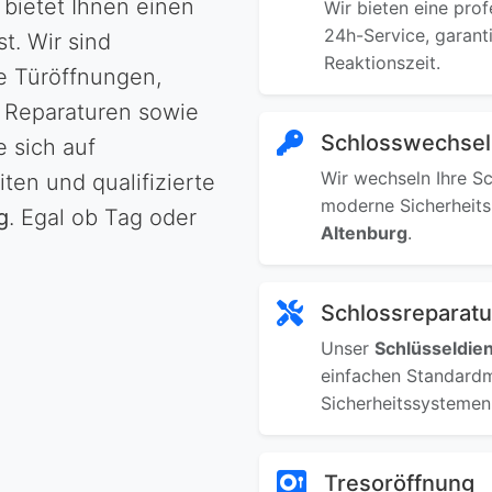
bietet Ihnen einen
Wir bieten eine prof
24h-Service, garant
. Wir sind
Reaktionszeit.
ie Türöffnungen,
 Reparaturen sowie
Schlosswechsel
e sich auf
Wir wechseln Ihre Sc
ten und qualifizierte
moderne Sicherheits
g
. Egal ob Tag oder
Altenburg
.
Schlossreparatu
Unser
Schlüsseldie
einfachen Standardm
Sicherheitssystemen,
Tresoröffnung