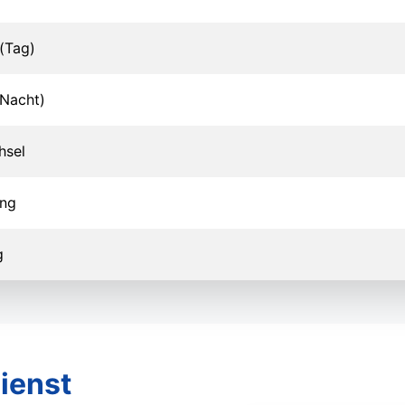
(Tag)
Nacht)
hsel
ung
g
ienst