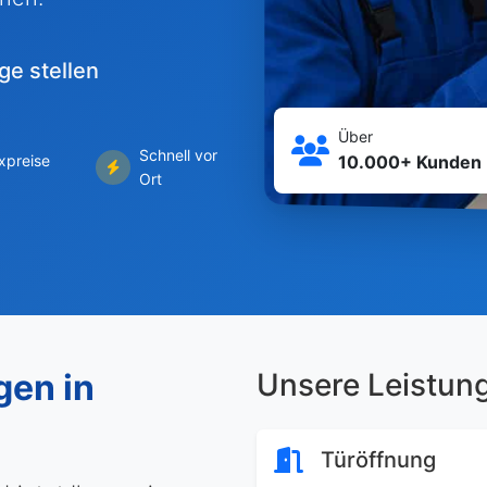
ge stellen
Über
Schnell vor
ixpreise
10.000+ Kunden
Ort
gen in
Unsere Leistun
Türöffnung