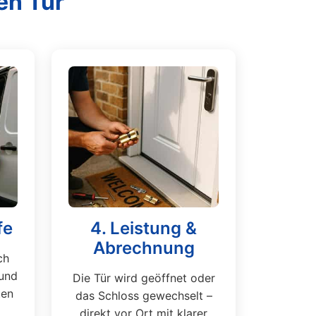
en Tür
fe
4. Leistung &
Abrechnung
ch
und
Die Tür wird geöffnet oder
ten
das Schloss gewechselt –
direkt vor Ort mit klarer