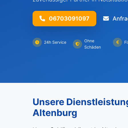
06703091097
Anfra
Ohne
24h Service
F
Schäden
Unsere Dienstleistun
Altenburg