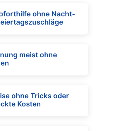
oforthilfe ohne Nacht-
Feiertagszuschläge
fnung meist ohne
den
ise ohne Tricks oder
eckte Kosten