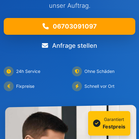
unser Auftrag.
06703091097
Anfrage stellen
24h Service
Ohne Schäden
Fixpreise
Schnell vor Ort
Garantiert
Festpreis