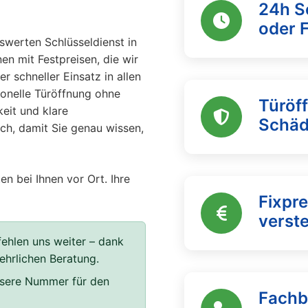
24h S
oder 
swerten Schlüsseldienst in
nen mit Festpreisen, die wir
 schneller Einsatz in allen
ionelle Türöffnung ohne
Türöf
keit und klare
Schä
ich, damit Sie genau wissen,
en bei Ihnen vor Ort. Ihre
Fixpre
verst
ehlen uns weiter – dank
 ehrlichen Beratung.
unsere Nummer für den
Fachb