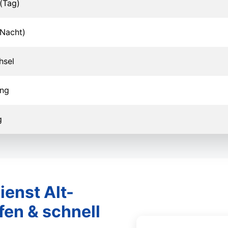
(Tag)
Nacht)
hsel
ung
g
ienst Alt-
fen & schnell