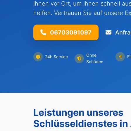
Ihnen vor Ort, um Ihnen schnell au
helfen. Vertrauen Sie auf unsere Ex
06703091097
Anfra
Ohne
24h Service
F
Schäden
Leistungen unseres
Schlüsseldienstes in