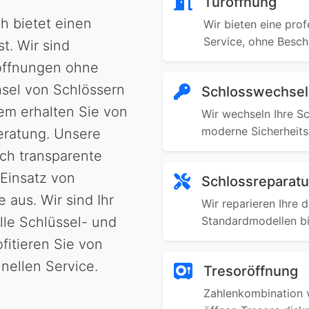
Türöffnung
h bietet einen
Wir bieten eine pro
Service, ohne Besch
. Wir sind
röffnungen ohne
sel von Schlössern
Schlosswechsel
em erhalten Sie von
Wir wechseln Ihre S
moderne Sicherheits
eratung. Unsere
rch transparente
 Einsatz von
Schlossreparatu
 aus. Wir sind Ihr
Wir reparieren Ihre 
lle Schlüssel- und
Standardmodellen bi
fitieren Sie von
nellen Service.
Tresoröffnung
Zahlenkombination v