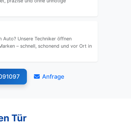
ret, präzise und ohne unnötige
 Auto? Unsere Techniker öffnen
Marken – schnell, schonend und vor Ort in
091097
Anfrage
en Tür