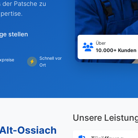
s der Patsche zu
pertise.
ge stellen
Über
10.000+ Kunden
Schnell vor
ixpreise
Ort
Unsere Leistun
 Alt-Ossiach