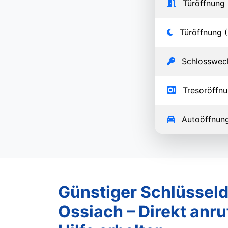
Türöffnung 
Türöffnung (
Schlosswec
Tresoröffn
Autoöffnun
Günstiger Schlüsseld
Ossiach – Direkt anru