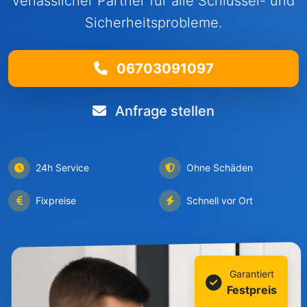
verlässlicher Partner für alle Schlüssel- und
Sicherheitsprobleme.
06703091097
Anfrage stellen
24h Service
Ohne Schäden
Fixpreise
Schnell vor Ort
Garantiert
Festpreis