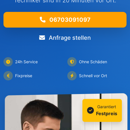
Techniker sind in 20 Minuten vor Ort.
06703091097
Anfrage stellen
24h Service
Ohne Schäden
Fixpreise
Schnell vor Ort
Garantiert
Festpreis