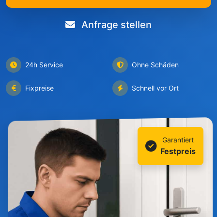
Anfrage stellen
24h Service
Ohne Schäden
Fixpreise
Schnell vor Ort
Garantiert
Festpreis