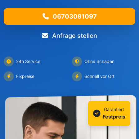
06703091097
Anfrage stellen
24h Service
Ohne Schäden
Fixpreise
Schnell vor Ort
Garantiert
Festpreis