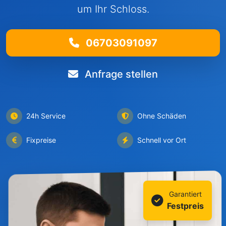
um Ihr Schloss.
06703091097
Anfrage stellen
24h Service
Ohne Schäden
Fixpreise
Schnell vor Ort
Garantiert
Festpreis