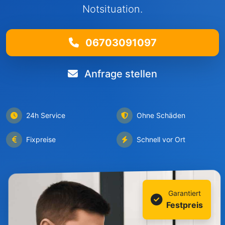
Notsituation.
06703091097
Anfrage stellen
24h Service
Ohne Schäden
Fixpreise
Schnell vor Ort
Garantiert
Festpreis