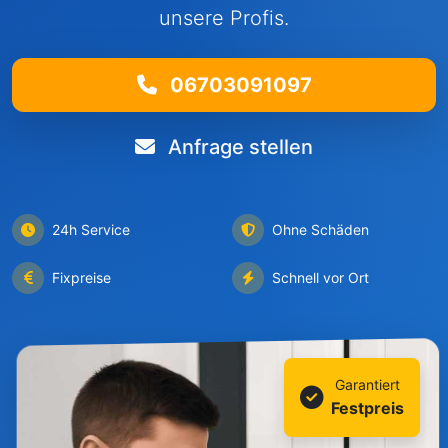
unsere Profis.
06703091097
Anfrage stellen
24h Service
Ohne Schäden
Fixpreise
Schnell vor Ort
Garantiert
Festpreis